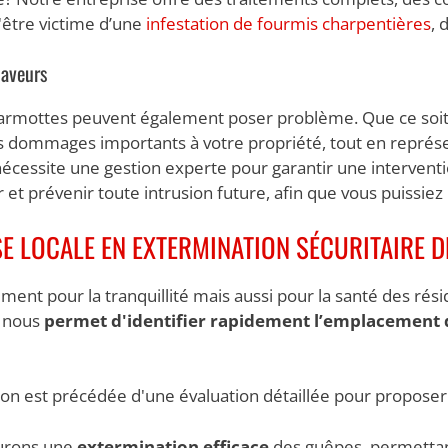
'être victime d’une
infestation de fourmis charpentières
, 
laveurs
armottes peuvent également poser problème. Que ce soit d
 dommages importants à votre propriété, tout en représen
écessite une gestion experte pour garantir une interventio
r et prévenir toute intrusion future, afin que vous puissie
SE LOCALE EN EXTERMINATION SÉCURITAIRE D
t pour la tranquillité mais aussi pour la santé des résid
l nous
permet d'identifier rapidement l’emplacement 
ion est précédée d'une évaluation détaillée pour proposer
surons une
extermination efficace
des guêpes, permettant 