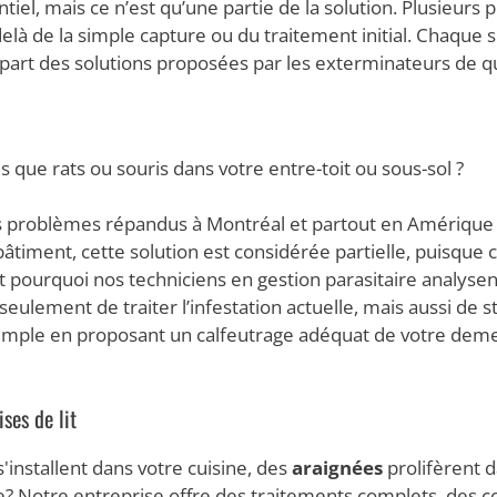
entiel, mais ce n’est qu’une partie de la solution. Plusieurs
delà de la simple capture ou du traitement initial. Chaque s
lupart des solutions proposées par les exterminateurs de qu
s que rats ou souris dans votre entre-toit ou sous-sol ?
 problèmes répandus à Montréal et partout en Amérique du
iment, cette solution est considérée partielle, puisque ce
C’est pourquoi nos techniciens en gestion parasitaire analy
eulement de traiter l’infestation actuelle, mais aussi de s
xemple en proposant un calfeutrage adéquat de votre deme
ses de lit
'installent dans votre cuisine, des
araignées
prolifèrent d
 Notre entreprise offre des traitements complets, des con