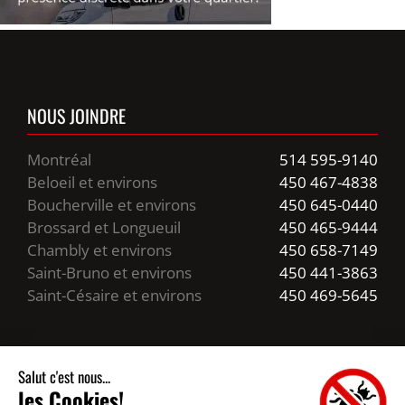
NOUS JOINDRE
Montréal
514 595-9140
Beloeil et environs
450 467-4838
Boucherville et environs
450 645-0440
Brossard et Longueuil
450 465-9444
Chambly et environs
450 658-7149
Saint-Bruno et environs
450 441-3863
Saint-Césaire et environs
450 469-5645
Heures d’ouverture
Service Urgence